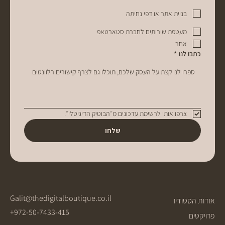
בניית אתר או דפי נחיתה
מעטפת שירותים לחברת סטארטאפ
אחר
כתבו לנו
*
צרפו אותי לרשימת עדכונים מ״הבוטיק הדיגיטלי״. 
שלחו
Galit@thedigitalboutique.co.il
אודות הסטודיו
+972-50-7433-415
פרויקטים